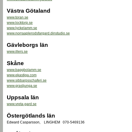
Västra Götaland
www.toran.se
www.locktorp.se
www.lyckelamm.se
www.norraaplerodsfargard.dinstudio.se
Gävleborgs län
www.illers.se
Skåne
www.baggbolamm.se
www.ekastiga.com
www.sibbarpsschaferi.se
www.grasljunga.se
Uppsala län
www.vreta-gard.se
Östergötlands län
Edward Casparsson, LINGHEM 070-5469136