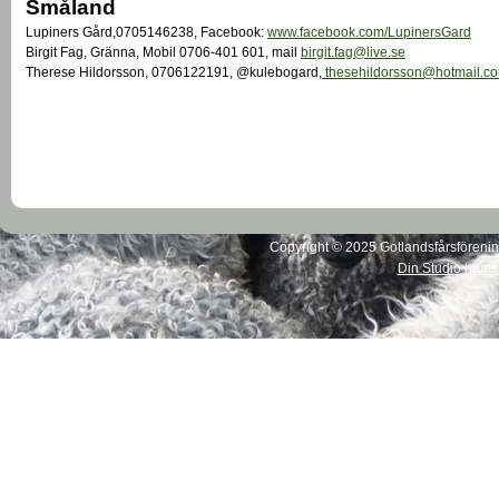
Småland
Lupiners Gård,0705146238, Facebook:
www.facebook.com/LupinersGard
Birgit Fag, Gränna, Mobil 0706-401 601, mail
birgit.fag@live.se
Therese Hildorsson, 0706122191, @kulebogard,
thesehildorsson@hotmail.c
Copyright © 2025 Gotlandsfårsförening
Din Studio hems