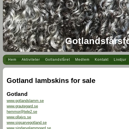
Gotlandsfårsf
Hem
Aktiviteter
Gotlandsfåret
Medlem
Kontakt
Livdjur
Gotland lambskins for sale
Gotland
www.gotlandslamm.se
www.grautegard.se
hemmor@tele2.se
www.ollajvs.se
www.sigsarvegotland.se
www.sindarvelammgard.se